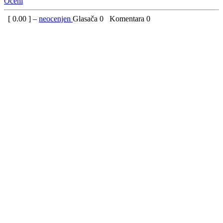
Oceni
[
0.00
] –
neocenjen
Glasača
0
Komentara
0