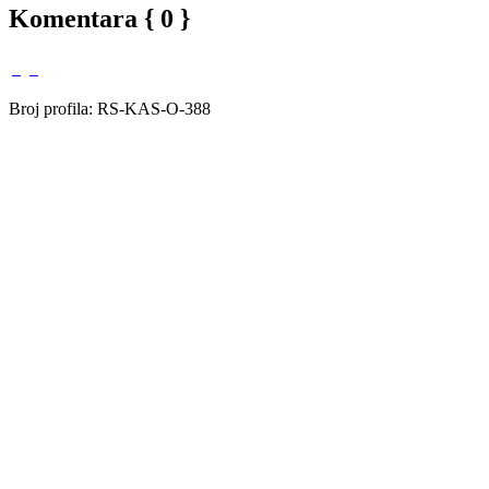
Komentara { 0 }
Broj profila: RS-KAS-O-388