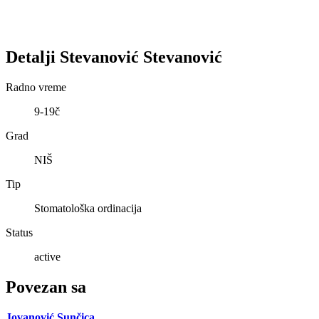
Detalji
Stevanović
Stevanović
Radno vreme
9-19č
Grad
NIŠ
Tip
Stomatološka ordinacija
Status
active
Povezan sa
Jovanović Sunčica