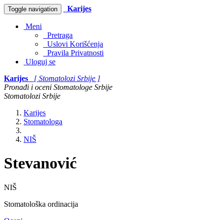
Karijes
Toggle navigation
Meni
Pretraga
Uslovi Korišćenja
Pravila Privatnosti
Uloguj se
Karijes
[ Stomatolozi Srbije ]
Pronađi i oceni Stomatologe Srbije
Stomatolozi Srbije
Karijes
Stomatologa
NIŠ
Stevanović
NIŠ
Stomatološka ordinacija