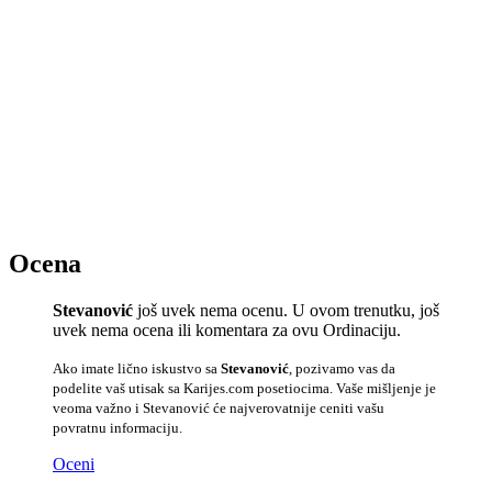
Ocena
Stevanović
još uvek nema ocenu. U ovom trenutku, još
uvek nema ocena ili komentara za ovu Ordinaciju.
Ako imate lično iskustvo sa
Stevanović
, pozivamo vas da
podelite vaš utisak sa Karijes.com posetiocima. Vaše mišljenje je
veoma važno i Stevanović će najverovatnije ceniti vašu
povratnu informaciju.
Oceni