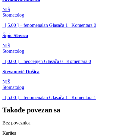
NIŠ
Stomatolog
[ 5.00 ] – fenomenalan
Glasača
1
Komentara
0
Šipić Slavica
NIŠ
Stomatolog
[ 0.00 ] – neocenjen
Glasača
0
Komentara
0
Stevanović Dušica
NIŠ
Stomatolog
[ 5.00 ] – fenomenalan
Glasača
1
Komentara
1
Takođe povezan sa
Bez poveznica
Karijes