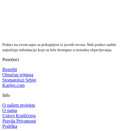
Podaci na ovom sajtu su prikupljeni iz javnih izvora. Naši podaci sadrže
najtačnije informacije koje su bile dostupne u trenutku objavljivanja.
Posetioci
Benefiti
Obračun rejtinga
Stomatolozi Srbije
Karijes.com
Info
O našem projektu
O nama
Uslovi Korišćenja
Pravila Privatnosti
Podrška